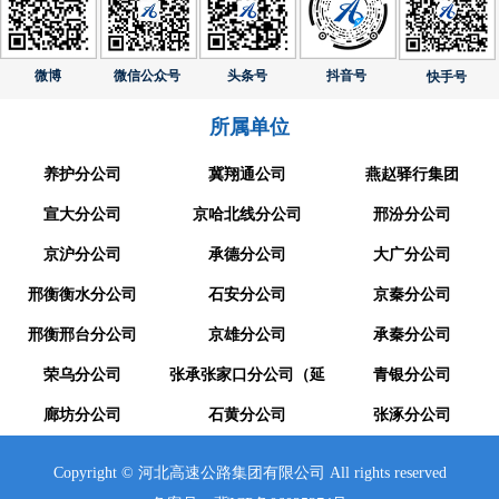
微博
微信公众号
头条号
抖音号
快手号
所属单位
养护分公司
冀翔通公司
燕赵驿行集团
宣大分公司
京哈北线分公司
邢汾分公司
京沪分公司
承德分公司
大广分公司
邢衡衡水分公司
石安分公司
京秦分公司
邢衡邢台分公司
京雄分公司
承秦分公司
荣乌分公司
张承张家口分公司（延
青银分公司
廊坊分公司
崇分公司）
石黄分公司
张涿分公司
Copyright © 河北高速公路集团有限公司 All rights reserved