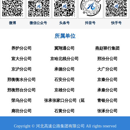
微博
微信公众号
头条号
抖音号
快手号
所属单位
养护分公司
冀翔通公司
燕赵驿行集团
宣大分公司
京哈北线分公司
邢汾分公司
京沪分公司
承德分公司
大广分公司
邢衡衡水分公司
石安分公司
京秦分公司
邢衡邢台分公司
京雄分公司
承秦分公司
荣乌分公司
张承张家口分公司（延
青银分公司
廊坊分公司
崇分公司）
石黄分公司
张涿分公司
Copyright © 河北高速公路集团有限公司 All rights reserved