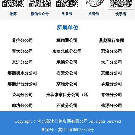
微博
微信公众号
头条号
抖音号
快手号
所属单位
养护分公司
冀翔通公司
燕赵驿行集团
宣大分公司
京哈北线分公司
邢汾分公司
京沪分公司
承德分公司
大广分公司
邢衡衡水分公司
石安分公司
京秦分公司
邢衡邢台分公司
京雄分公司
承秦分公司
荣乌分公司
张承张家口分公司（延
青银分公司
廊坊分公司
崇分公司）
石黄分公司
张涿分公司
Copyright © 河北高速公路集团有限公司 All rights reserved
备案号：冀ICP备06025374号